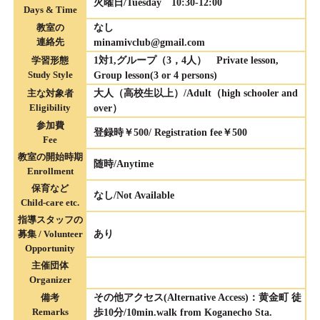
火曜日/Tuesday 10:30-12:00
Days & Time
教室の
なし
連絡先
minamivclub@gmail.com
学習形態
1対1,グループ（3，4人） Private lesson,
Study Style
Group lesson(3 or 4 persons)
主な対象者
大人（高校生以上）/Adult（high schooler and
Eligibility
over）
参加費
登録時￥500/ Registration fee￥500
Fee
教室の開始時期
随時/Anytime
Enrollment
保育など
なし/Not Available
Child-care etc.
指導スタッフの
募集 / Volunteer
あり
Opportunity
主催団体
Organizer
備考
その他アクセス(Alternative Access)：黄金町 徒
Remarks
歩10分/10min.walk from Koganecho Sta.