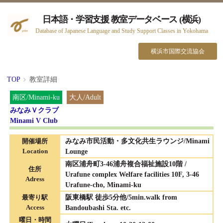
日本語・学習支援 教室データベース (横浜)
Database of Japanese Language and Study Support Classes in Yokohama
横浜市国際交流協会
TOP
教室詳細
南区/Minami-ku
大人/Adult
みなみＶクラブ
Minami V Club
開催場所
みなみ市民活動・多文化共生ラウンジ/Minami
Location
Lounge
南区浦舟町3-46浦舟複合福祉施設10階 /
住所
Urafune complex Welfare facilities 10F, 3-46
Adress
Urafune-cho, Minami-ku
最寄り駅
阪東橋駅 徒歩5分他/5min.walk from
Access
Bandoubashi Sta. etc.
曜日・時間