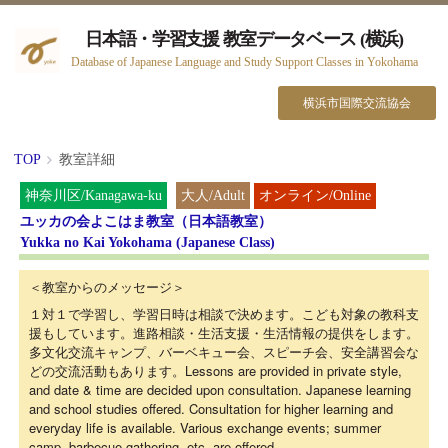
日本語・学習支援 教室データベース (横浜)
Database of Japanese Language and Study Support Classes in Yokohama
横浜市国際交流協会
TOP
教室詳細
オンライン/Online
神奈川区/Kanagawa-ku
大人/Adult
ユッカの会よこはま教室（日本語教室）
Yukka no Kai Yokohama (Japanese Class)
＜教室からのメッセージ＞
１対１で学習し、学習日時は相談で決めます。こども対象の教科支
援もしています。進路相談・生活支援・生活情報の提供をします。
多文化交流キャンプ、バーベキュー会、スピーチ会、安全講習会な
どの交流活動もあります。Lessons are provided in private style,
and date & time are decided upon consultation. Japanese learning
and school studies offered. Consultation for higher learning and
everyday life is available. Various exchange events; summer
camp, barbecue gathering, etc. are offered.