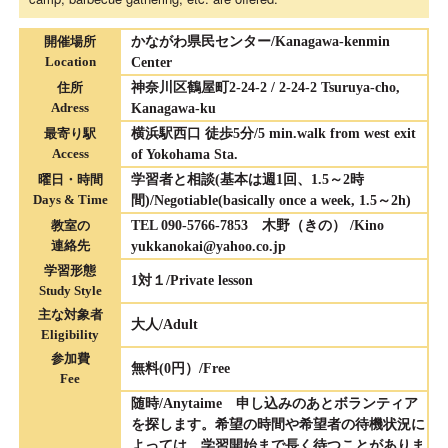
開催場所
かながわ県民センター/Kanagawa-kenmin
Location
Center
住所
神奈川区鶴屋町2-24-2 / 2-24-2 Tsuruya-cho,
Adress
Kanagawa-ku
最寄り駅
横浜駅西口 徒歩5分/5 min.walk from west exit
Access
of Yokohama Sta.
曜日・時間
学習者と相談(基本は週1回、1.5～2時
Days & Time
間)/Negotiable(basically once a week, 1.5～2h)
教室の
TEL 090-5766-7853 木野（きの） /Kino
連絡先
yukkanokai@yahoo.co.jp
学習形態
1対１/Private lesson
Study Style
主な対象者
大人/Adult
Eligibility
参加費
無料(0円）/Free
Fee
随時/Anytaime 申し込みのあとボランティア
を探します。希望の時間や希望者の待機状況に
よっては、学習開始まで長く待つことがありま