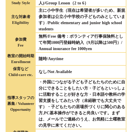
Study Style
人)/Group Lesson（2 to 6）
主に小中学生（現在は希望者が多いため、新規
主な対象者
参加者は公立小中学校の子どものみとしていま
Eligibility
す）/Public elementary and junior high school
students
無料/Free 備考：ボランティア行事保険料とし
参加費
て年間1000円登録時納入（9月以降は500円）/
Fee
Annual insurance fee 1000yen
教室の開始時期
随時/Anytime
Enrollment
保育など
なし/Not Available
Child-care etc.
・外国につながる子ども子どもたちのために自
分にできることをしたい方・子どもといっしょ
に活動することが好きな方・日本語や教科の学
指導スタッフの
習支援をしてみたい方（未経験でも大丈夫で
募集 / Volunteer
す）・子どもたちの居場所づくりに関心のある
Opportunity
方,PC基本操作ができると尚良いです。まず
は、メールでご連絡のうえ、お気軽に土曜教室
の見学に来てください。