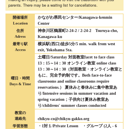
parents. There may be a waiting list for cancellations.
開催場所
かながわ県民センター/Kanagawa-kenmin
Location
Center
住所
神奈川区鶴屋町2-24-2 / 2-24-2 Tsuruya-cho,
Adress
Kanagawa-ku
最寄り駅
横浜駅(西口)徒歩5分/5 min. walk from west
Access
exit, Yokohama Sta.
土曜日/Saturday 対面教室facet to face class
13：15～14：30 オンライン教室 online class
13：30～14：30（対面教室・オンライン教室と
もに、完全予約制です。Both face-to-face
曜日・時間
classrooms and online classrooms require
Days & Time
reservations.） 夏休みと春休みに集中教室あ
り/Intensive sessions in summer vacation and
spring vacation；子供向け夏休み教室あ
り/childrens' summer classes conducted
教室の
連絡先
chikyu-co@chikyu-gakko.org
学習形態
・1対１/Private Lesson ・グループ (2人 - 6