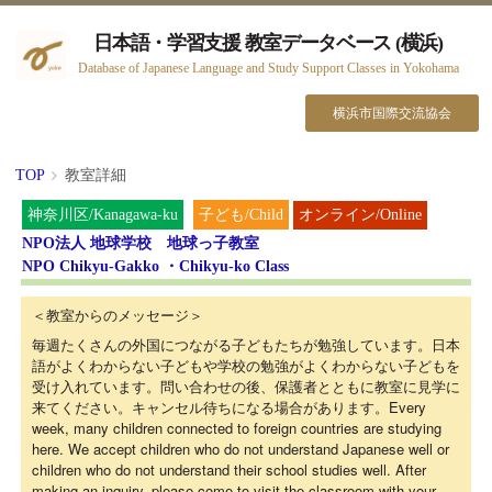
日本語・学習支援 教室データベース (横浜)
Database of Japanese Language and Study Support Classes in Yokohama
横浜市国際交流協会
TOP
教室詳細
オンライン/Online
神奈川区/Kanagawa-ku
子ども/Child
NPO法人 地球学校 地球っ子教室
NPO Chikyu-Gakko ・Chikyu-ko Class
＜教室からのメッセージ＞
毎週たくさんの外国につながる子どもたちが勉強しています。日本
語がよくわからない子どもや学校の勉強がよくわからない子どもを
受け入れています。問い合わせの後、保護者とともに教室に見学に
来てください。キャンセル待ちになる場合があります。Every
week, many children connected to foreign countries are studying
here. We accept children who do not understand Japanese well or
children who do not understand their school studies well. After
making an inquiry, please come to visit the classroom with your